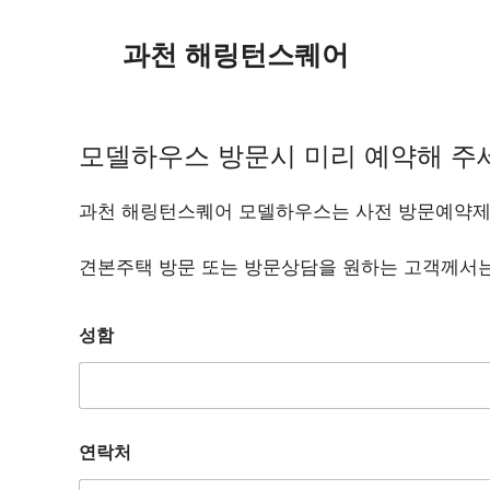
컨
텐
과천 해링턴스퀘어
츠
로
건
너
모델하우스 방문시 미리 예약해 주
뛰
기
과천 해링턴스퀘어 모델하우스는 사전 방문예약제
견본주택 방문 또는 방문상담을 원하는 고객께서는
성함
방
연락처
문
희